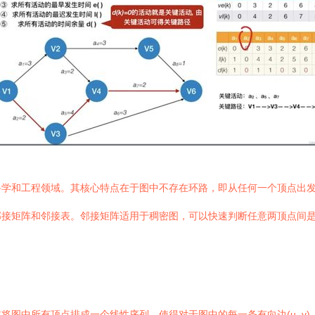
科学和工程领域。其核心特点在于图中不存在环路，即从任何一个顶点出
邻接矩阵和邻接表。邻接矩阵适用于稠密图，可以快速判断任意两顶点间
图中所有顶点排成一个线性序列，使得对于图中的每一条有向边(u, v