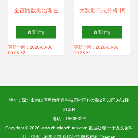
全链路数据治理在
大数据日志分析 挖
网易严选的实践 以
掘传统行业日志大
查看详情
查看详情
存储支持服务为核
数据的无限价值
更新时间：2026-08-06
更新时间：2026-08-06
00:05:52
10:35:51
心
地址：深圳市南山区粤海街道科技园社区科发路2号30区3栋2楼
210B4
电话：1866532**
Copyright © 2026
www.zhuxiaozhuan.com
数据处理
一十九文创科
技（深圳）有限公司
数据处理
版权所有
Sitemap