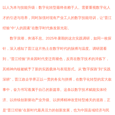
以人为本与技能升级：数字化转型最终依赖于人。需要重视数字化人
才的引进与培养，同时加强对现有产业工人的数字技能培训，让“晋江
经验”中“人的因素”在数字时代焕发新光彩。
数字浪潮，奔涌不息。2025年暑期的这次实践调研，如同一枚探
针，深入感知了晋江这片热土在数字时代的脉搏与温度。调研团看
到，“晋江经验”并未因时代变迁而褪色，反而在数字技术的淬炼下，
其精神内核被赋予了新的实践载体与表现形式。从“数字探路”到“实践
深耕”，晋江政企学界正以一贯的务实与拼搏，在数字化转型的宏大叙
事中，奋力书写着属于自己的新篇章。这条以数字技术赋能实体经
济、以持续创新驱动产业升级、以拼搏精神攻坚转型难关的道路，正
是“晋江经验”在新时代最具活力的创新发展，也为中国县域经济与民