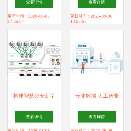
查看详情
查看详情
常见数据分析方法
雾计算
更新时间：2026-08-06
更新时间：2026-08-06
17:35:04
18:23:57
（上）——数据处
理
构建智慧公安新引
云测数据 人工智能
擎 面向公安情报大
浪潮下的训练数据
查看详情
查看详情
更新时间：2026-08-06
更新时间：2026-08-06