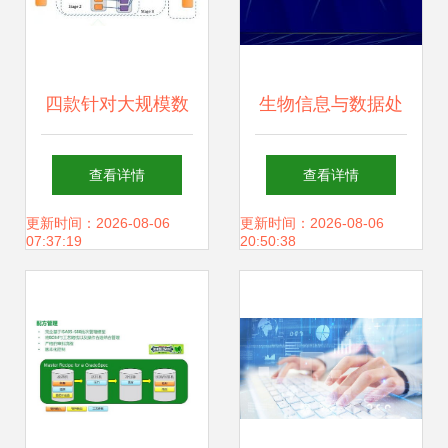
四款针对大规模数
生物信息与数据处
据的高效能数据处
理中的存储支持服
查看详情
查看详情
理系统解析
务
更新时间：2026-08-06
更新时间：2026-08-06
07:37:19
20:50:38