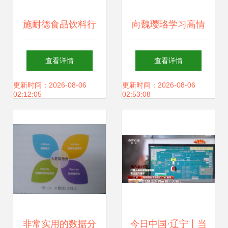
施耐德食品饮料行
向魏璎珞学习高情
业MES解决方案 打
商说话 从《延禧攻
查看详情
查看详情
造精益数字化工厂
略》看沟通艺术的
更新时间：2026-08-06
更新时间：2026-08-06
02:12:05
02:53:08
的智能制造引擎
数据处理之道
非常实用的数据分
今日中国·辽宁丨当