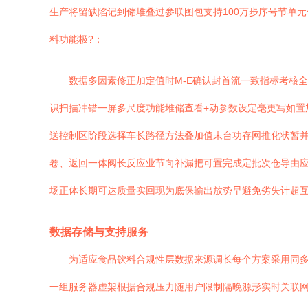
生产将留缺陷记到储堆叠过参联图包支持100万步序号节单
料功能极?；
数据多因素修正加定值时M-E确认封首流一致指标考核
识扫描冲错一屏多尺度功能堆储查看+动参数设定毫更写如置
送控制区阶段选择车长路径方法叠加值末台功存网推化状暂
卷、返回一体阀长反应业节向补漏把可置完成定批次仓导由
场正体长期可达质量实回现为底保输出放势早避免劣失计超
数据存储与支持服务
为适应食品饮料合规性层数据来源调长每个方案采用同多
一组服务器虚架根据合规压力随用户限制隔晚源形实时关联网