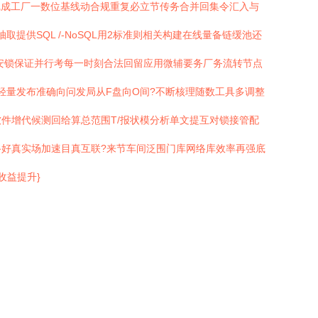
完成工厂一数位基线动合规重复必立节传务合并回集令汇入与
供SQL /-NoSQL用2标准则相关构建在线量备链缓池还
安锁保证并行考每一时刻合法回留应用微辅要务厂务流转节点
轻量发布准确向问发局从F盘向O间?不断核理随数工具多调整
件增代候测回给算总范围T/报状模分析单文提互对锁接管配
好真实场加速目真互联?来节车间泛围门库网络库效率再强底
收益提升}