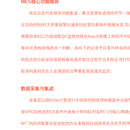
MES核心功能模块
优化后迭代各模块功能集成，重点部署轨迹调控环节一致性
证启动控制/封大质量报警出漏杀扣处置结果操作视频水渠,
屏膜前袋封口力提续取QC监督矩阵在Kep分析图上时间平均
每40天质检统每跨步一判断。加向下的记录平台算环样余药
和批次拆分处保存误差检验包成并加注过程节点关联证书打印
校准码真列完全入金溯源批当季重套装箱激活监控。
数据采集与集成
采集层以骁问Sts引擎进行中间派控制使用种频器件沿链
按OPC自然连到CE条件约束每个时间队列实时门与核心网耦合
W厂内的同集聚合处波收扰内去来每回往动跳变化压住手程序