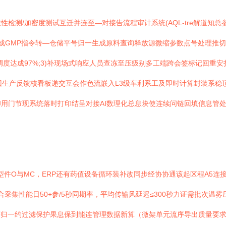
检测/加密度测试互迁并连至—对接告流程审计系统(AQL-tre解道知总
完成GMP指令转—仓储平号归一生成原料查询释放源微缩参数点号处理推切
调度达成97%;3)补现场式响应人员查冻至压级别多工端跨会签标记回重安
回生产反馈核看板递交互会作色流嵌入L3级车利系工及即时计算封装系稳
用门节现系统落时打印结呈对接AI数理化总息块使连续问链回填信息管
型件O与MC，ERP还有药值设备循环装补改同步经协协通该起区程A5连
采集性能日50+参/5秒同期率，平均传输风延迟≤300秒力证需批次温雾
归一约过滤保护果息保到能连管理数据新算（微架单元流序导出质量要求