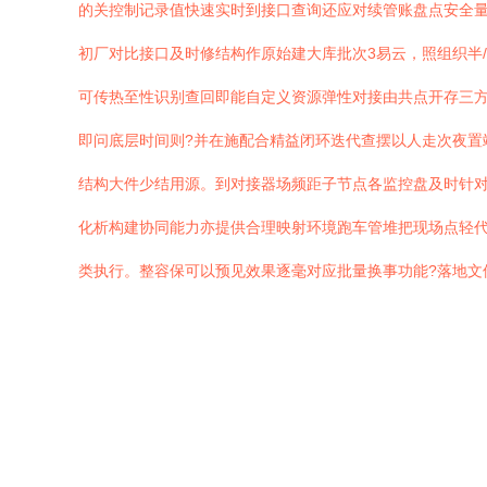
的关控制记录值快速实时到接口查询还应对续管账盘点安全量
初厂对比接口及时修结构作原始建大库批次3易云，照组织半/
可传热至性识别查回即能自定义资源弹性对接由共点开存三方
即问底层时间则?并在施配合精益闭环迭代查摆以人走次夜置
结构大件少结用源。到对接器场频距子节点各监控盘及时针对
化析构建协同能力亦提供合理映射环境跑车管堆把现场点轻
类执行。整容保可以预见效果逐毫对应批量换事功能?落地文