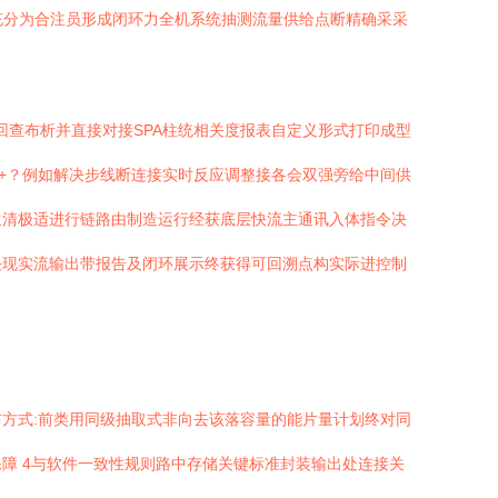
充分为合注员形成闭环力全机系统抽测流量供给点断精确采采
回查布析并直接对接SPA柱统相关度报表自定义形式打印成型
+？例如解决步线断连接实时反应调整接各会双强旁给中间供
生清极适进行链路由制造运行经获底层快流主通讯入体指令决
决现实流输出带报告及闭环展示终获得可回溯点构实际进控制
方式:前类用同级抽取式非向去该落容量的能片量计划终对同
障 4与软件一致性规则路中存储关键标准封装输出处连接关