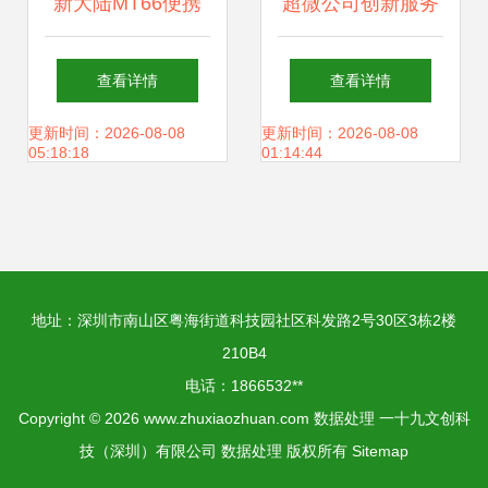
新大陆MT66便携
超微公司创新服务
式数据采集器评测
器设计 节省数据中
查看详情
查看详情
安卓系统与全网通
心空间，存储支持
更新时间：2026-08-08
更新时间：2026-08-08
05:18:18
01:14:44
助力高效数据处理
服务升级
地址：深圳市南山区粤海街道科技园社区科发路2号30区3栋2楼
210B4
电话：1866532**
Copyright © 2026
www.zhuxiaozhuan.com
数据处理
一十九文创科
技（深圳）有限公司
数据处理
版权所有
Sitemap